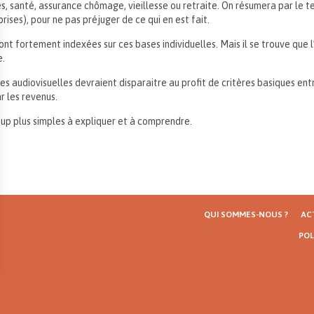
es, santé, assurance chômage, vieillesse ou retraite. On résumera par le te
rises), pour ne pas préjuger de ce qui en est fait.
eront fortement indexées sur ces bases individuelles. Mais il se trouve qu
e.
 audiovisuelles devraient disparaitre au profit de critères basiques entr
r les revenus.
oup plus simples à expliquer et à comprendre.
QUI SOMMES-NOUS ?
AC
POL