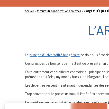
Accueil
»
Mesures & considérations diverses
»
L’argent n’a pas 
L’A
Le
principe d’universalité budgétaire
ne doit plus être d
Ces principes de bon sens permettent de présenter un bu
Faire autrement est d’ailleurs contraire au principe de so
prémonitoire « Bring my money back » de Margaret That
Les dépenses restent maintenant indépendantes des re
Trop souvent par le passé, un nouvel impôt était prése
Un impôt ou une taxe doit être justifié comme étant un
é