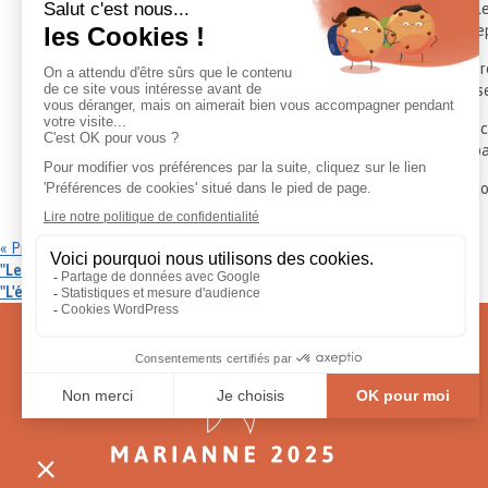
Dans cet esprit, on ne parlera plus de cotisations social
et de contribution par la masse salariale (pour les entrep
Bien sûr, les prestations futures (et éventuelles !) rest
contributeur, et se retrouve de facto noyé dans la mass
Les taxes sur les ordures ménagères ou autres redevances
la vie intercommunale ou de la contribution nationale pa
Avec le respect de ces principes, les choses sont beauc
« Previous post
"Les comités Théodule"
Next post »
"L'éducation citoyenne"